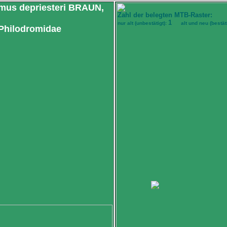
mus depriesteri BRAUN,
Zahl der belegten MTB-Raster:
1
nur alt (unbestätigt):
alt und neu (bestät
 Philodromidae