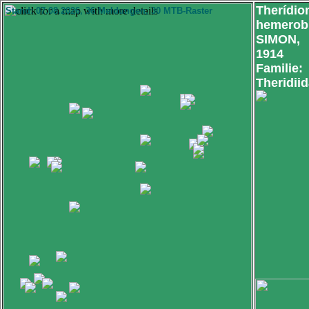
Therídio
Stand: 07.08.2026, 36 Meldungen, 30 MTB-Raster
hemerob
SIMON,
1914
Familie:
Theridii