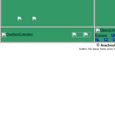
Übersich
Quellen/Literatur
Europa
U
NL
CZ
C
©
Arachnolo
Sollten Sie diese Seite ohne 