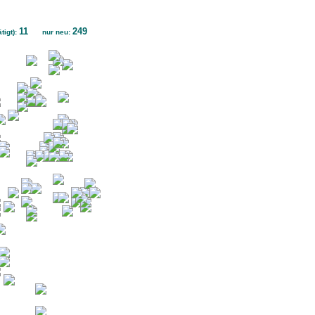
11
249
tigt):
nur neu: