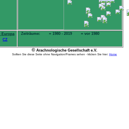
Zeiträume:
= 1980 - 2019
= vor 1980
t Europa
CZ
©
Arachnologische Gesellschaft e.V.
Sollten Sie diese Seite ohne Navigation/Frames sehen - klicken Sie hier:
Home