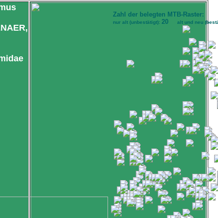
ómus
Zahl der belegten MTB-Raster:
20
nur alt (unbestätigt):
alt und neu (bestä
NAER,
midae