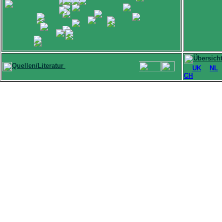
Übersich
Quellen/Literatur
UK
NL
CH