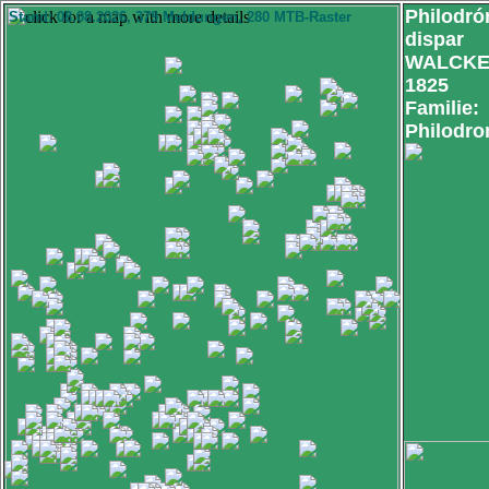
Philodr
Stand: 08.08.2026, 379 Meldungen, 280 MTB-Raster
dispar
WALCKE
1825
Familie:
Philodro