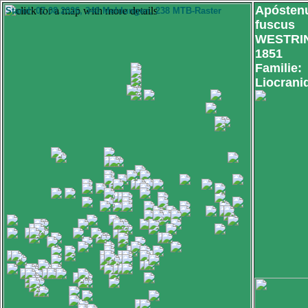
Apósten
Stand: 07.08.2026, 340 Meldungen, 238 MTB-Raster
fuscus
WESTRI
1851
Familie:
Liocrani