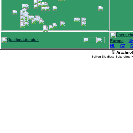
Übersich
Quellen/Literatur
Europa
U
NL
CZ
C
©
Arachnolo
Sollten Sie diese Seite ohne 