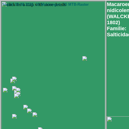
Macaroer
Stand: 09.08.2026, 19 Meldungen, 15 MTB-Raster
nidícole
(WALCK
1802)
Familie:
Salticida