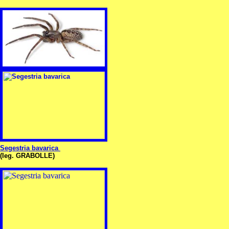
Sege
stria bavarica
(leg. GRABOLLE)